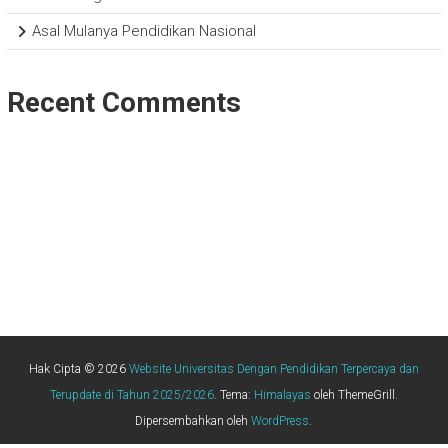
Asal Mulanya Pendidikan Nasional
Recent Comments
Hak Cipta © 2026
Website Universitas Dengan Pendidikan Terpercaya dan
Terupdate di Tahun 2025/2026
. Tema:
Himalayas
oleh ThemeGrill.
Dipersembahkan oleh
WordPress
.