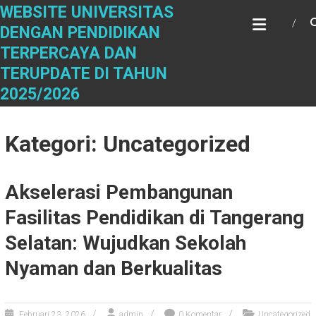
Skip
WEBSITE UNIVERSITAS
to
DENGAN PENDIDIKAN
content
TERPERCAYA DAN
TERUPDATE DI TAHUN
2025/2026
Kategori: Uncategorized
Akselerasi Pembangunan
Fasilitas Pendidikan di Tangerang
Selatan: Wujudkan Sekolah
Nyaman dan Berkualitas
Februari 23, 2026
admin
0 Komentar
Uncategorized