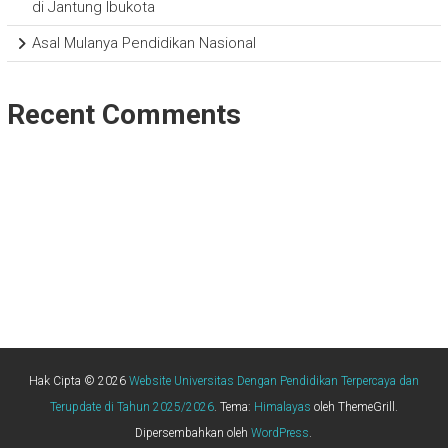
di Jantung Ibukota
Asal Mulanya Pendidikan Nasional
Recent Comments
Hak Cipta © 2026
Website Universitas Dengan Pendidikan Terpercaya dan
Terupdate di Tahun 2025/2026
. Tema:
Himalayas
oleh ThemeGrill.
Dipersembahkan oleh
WordPress
.