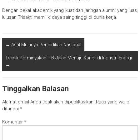
Dengan bekal akademik yang kuat dan jaringan alumni yang luas,
lulusan Trisakti memiliki daya saing tinggi di dunia kerja.
←
Asal Mulanya Pendidikan Nasional
Teknik Perminyakan ITB Jalan Menuju Karier di Industri Energi
→
Tinggalkan Balasan
Alamat email Anda tidak akan dipublikasikan.
Ruas yang wajib
ditandai
*
Komentar
*