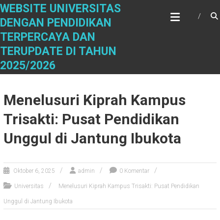
Skip
WEBSITE UNIVERSITAS
to
DENGAN PENDIDIKAN
content
TERPERCAYA DAN
TERUPDATE DI TAHUN
2025/2026
Menelusuri Kiprah Kampus
Trisakti: Pusat Pendidikan
Unggul di Jantung Ibukota
Oktober 6, 2025
admin
0 Komentar
Universitas
Menelusuri Kiprah Kampus Trisakti: Pusat Pendidikan
Unggul di Jantung Ibukota