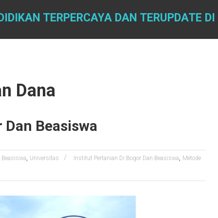
DIDIKAN TERPERCAYA DAN TERUPDATE DI
an Dana
or Dan Beasiswa
,
,
Beasiswa
Universitas
Institut Pertanian Di Bogor Dan Beasiswa
Metode